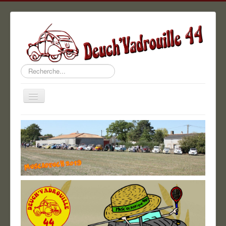
Rechercher
Basculer
la
navigation
Accueil
Agenda
Les vidéos
Albums photos
Le bureau
Les copains
Rétrocalage