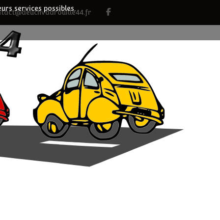
eurs services possibles.
ntact@deuchvadrouille44.fr