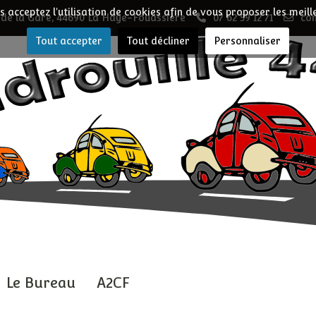
us acceptez l'utilisation de cookies afin de vous proposer les meill
 de la Gare, 44690 La Haye-Fouassière
07 62 59 12 71
co
Tout accepter
Tout décliner
Personnaliser
Le Bureau
A2CF